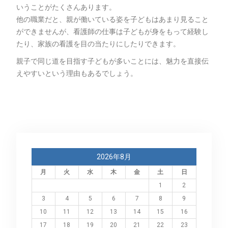
いうことがたくさんあります。
他の職業だと、親が働いている姿を子どもはあまり見ること
ができませんが、看護師の仕事は子どもが身をもって経験し
たり、家族の看護を目の当たりにしたりできます。
親子で同じ道を目指す子どもが多いことには、魅力を直接伝
えやすいという理由もあるでしょう。
2026年8月
月
火
水
木
金
土
日
1
2
3
4
5
6
7
8
9
10
11
12
13
14
15
16
17
18
19
20
21
22
23