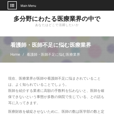
Main Menu
Skip
多分野にわたる医療業界の中で
to
あなたはどこで活躍したいか
content
看護師・医師不足に悩む医療業界
Home
看護師・医師不足に悩む医療業界
現在、医療業界が医師や看護師不足に悩まされていること
は、よく知られていることでしょう。
医師を紹介する業者に高額の手数料を払わないと、医師を確
保できないという事態が多数の病院で生じている、との話も
耳に入ってきます。
医療財政を破綻させないために、医師の数は医学部の数と定