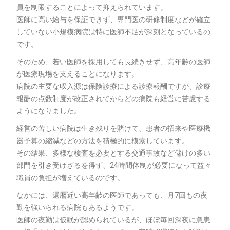
員を制限することによって抑えられています。
医師に高い給与を保証できず、専門医の研修制度などが確立
していない小規模病院は特に医師不足が深刻となっているの
です。
そのため、若い医師を採用しても長続きせず、高年齢の医師
が医療現場を支えることになります。
病院の主要な収入源は保険診療による診療報酬ですが、診療
報酬の点数制度が改正されてからどの病院も経営に苦慮する
ようになりました。
経営の苦しい病院は生き残りを賭けて、患者の招来や医療機
器予算の縮減などの方法を積極的に模索しています。
その結果、多様な検査を必要とする交通事故など儲けの多い
部門を引き受けざるを得ず、24時間体制が必要になって益々
職員の負担が増えているのです。
なかには、還暦近い高年齢の医師であっても、月7回もの夜
勤を強いられる病院もあるようです。
医師の夜勤は仮眠が認められているが、ほぼ毎回深夜に急患